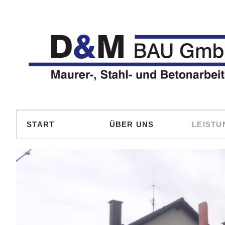
Maurerarbeiten
Doppelhäuser
Anfrage
Pflasterarbeiten
Reihenhäuser
Aktuelle Baustellen
START
ÜBER UNS
LEISTU