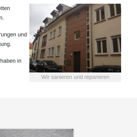
etten
n.
hrungen und
gung.
rhaben in
Wir sanieren und reparieren